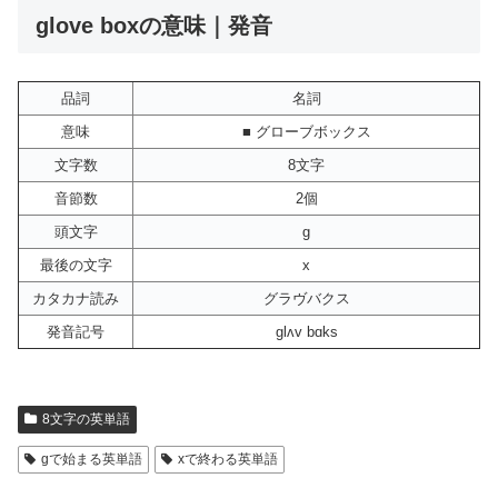
glove boxの意味｜発音
品詞
名詞
意味
■ グローブボックス
文字数
8文字
音節数
2個
頭文字
g
最後の文字
x
カタカナ読み
グラヴバクス
発音記号
glʌv bɑks
8文字の英単語
gで始まる英単語
xで終わる英単語