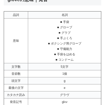
品詞
名詞
■ 手袋
■ グローブ
■ グラブ
■ 手ぶくろ
意味
■ ボクシング用グローブ
■ 守備能力
■ 手袋をはめる
■ コンドーム
文字数
5文字
音節数
1個
頭文字
g
最後の文字
e
カタカナ読み
グラヴ
発音記号
glʌv