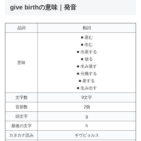
give birthの意味｜発音
品詞
動詞
■ 産む
■ 生む
■ 出産する
■ 放る
意味
■ 生み落す
■ 分娩する
■ 産する
■ 生み出す
文字数
9文字
音節数
2個
頭文字
g
最後の文字
h
カタカナ読み
ギヴビョルス