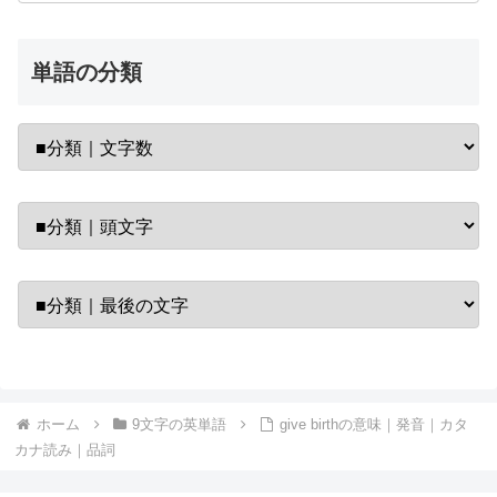
単語の分類
ホーム
9文字の英単語
give birthの意味｜発音｜カタ
カナ読み｜品詞