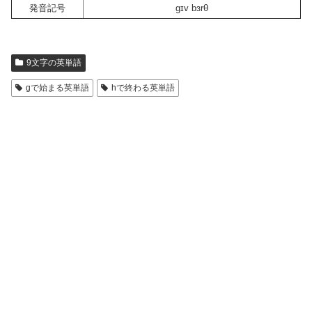
発音記号
gɪv bɜrθ
9文字の英単語
gで始まる英単語
hで終わる英単語