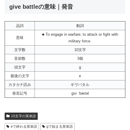
give battleの意味｜発音
品詞
動詞
■ To engage in warfare; to attack or fight with
意味
military force.
文字数
10文字
音節数
3個
頭文字
g
最後の文字
e
カタカナ読み
ギヴバタル
発音記号
gɪv ˈbætəl
10文字の英単語
eで終わる英単語
gで始まる英単語