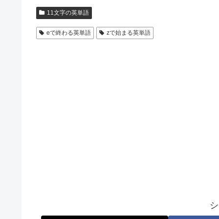
11文字の英単語
eで終わる英単語
zで始まる英単語
シ