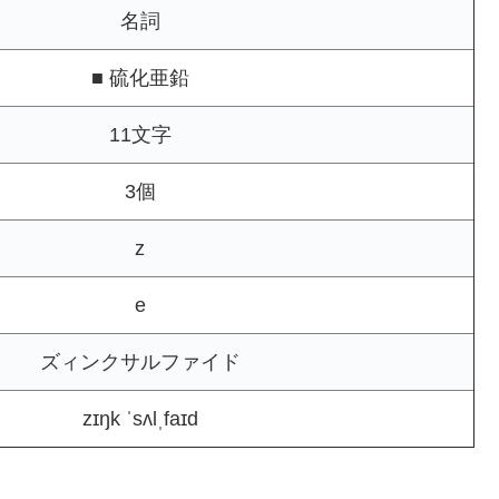
名詞
■ 硫化亜鉛
11文字
3個
z
e
ズィンクサルファイド
zɪŋk ˈsʌlˌfaɪd