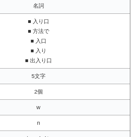
名詞
■ 入り口
■ 方法で
■ 入口
■ 入り
■ 出入り口
5文字
2個
w
n