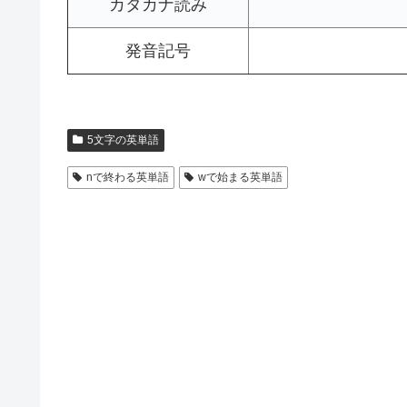
カタカナ読み
発音記号
5文字の英単語
nで終わる英単語
wで始まる英単語