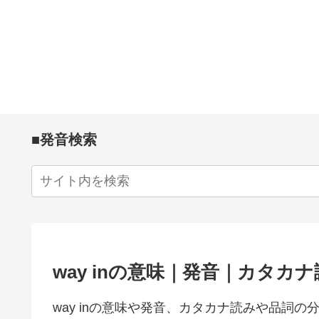
■発音検索
way inの意味｜発音｜カタカ
way inの意味や発音、カタカナ読みや品詞の