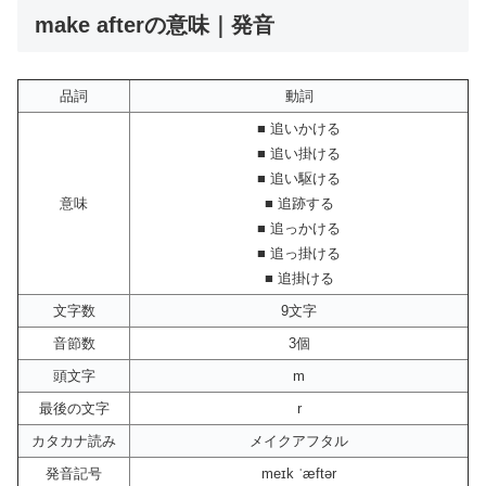
make afterの意味｜発音
品詞
動詞
■ 追いかける
■ 追い掛ける
■ 追い駆ける
意味
■ 追跡する
■ 追っかける
■ 追っ掛ける
■ 追掛ける
文字数
9文字
音節数
3個
頭文字
m
最後の文字
r
カタカナ読み
メイクアフタル
発音記号
meɪk ˈæftər