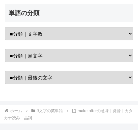
単語の分類
ホーム
9文字の英単語
make afterの意味｜発音｜カタ
カナ読み｜品詞