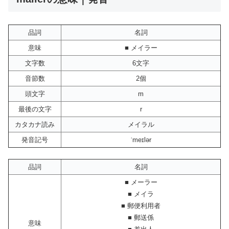
品詞
名詞
意味
■ メイラー
文字数
6文字
音節数
2個
頭文字
m
最後の文字
r
カタカナ読み
メイラル
発音記号
ˈmeɪlər
品詞
名詞
■ メーラー
■ メイラ
■ 郵便利用者
■ 郵送係
意味