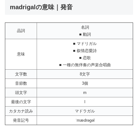
madrigalの意味｜発音
名詞
品詞
■ 動詞
■ マドリガル
■ 叙情恋愛詩
意味
■ 恋歌
■ 一種の無伴奏の声楽合唱曲
文字数
8文字
音節数
3個
頭文字
m
最後の文字
l
カタカナ読み
マドラガル
発音記号
ˈmædrəgəl