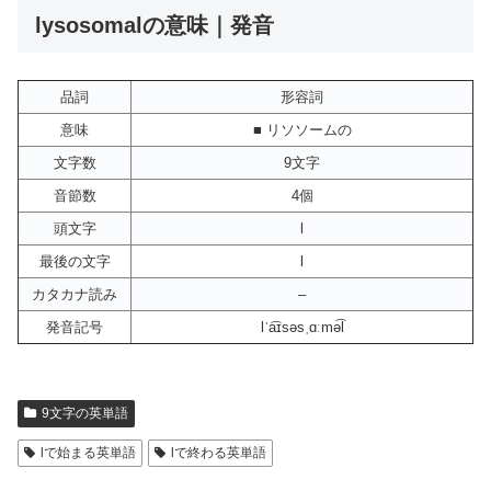
lysosomalの意味｜発音
品詞
形容詞
意味
■ リソソームの
文字数
9文字
音節数
4個
頭文字
l
最後の文字
l
カタカナ読み
–
発音記号
lˈa͡ɪsəsˌɑːmə͡l
9文字の英単語
lで始まる英単語
lで終わる英単語