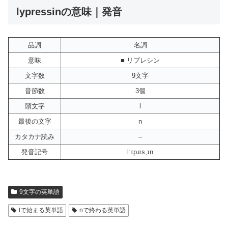
lypressinの意味｜発音
品詞
名詞
意味
■ リプレシン
文字数
9文字
音節数
3個
頭文字
l
最後の文字
n
カタカナ読み
–
発音記号
lˈɪpɹɪsˌɪn
9文字の英単語
lで始まる英単語
nで終わる英単語