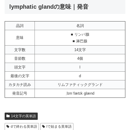
lymphatic glandの意味｜発音
品詞
名詞
■ リンパ腺
意味
■ 淋巴腺
文字数
14文字
音節数
4個
頭文字
l
最後の文字
d
カタカナ読み
リムファティックグランド
発音記号
ˌlɪmˈfætɪk glænd
14文字の英単語
dで終わる英単語
lで始まる英単語