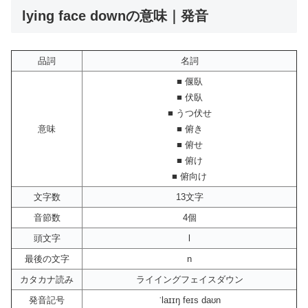
lying face downの意味｜発音
品詞
名詞
■ 偃臥
■ 伏臥
■ うつ伏せ
意味
■ 俯き
■ 俯せ
■ 俯け
■ 俯向け
文字数
13文字
音節数
4個
頭文字
l
最後の文字
n
カタカナ読み
ライイングフェイスダウン
発音記号
ˈlaɪɪŋ feɪs daʊn