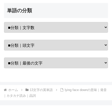
単語の分類
ホーム
13文字の英単語
lying face downの意味｜発音
｜カタカナ読み｜品詞