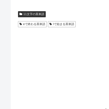
11文字の英単語
eで終わる英単語
lで始まる英単語