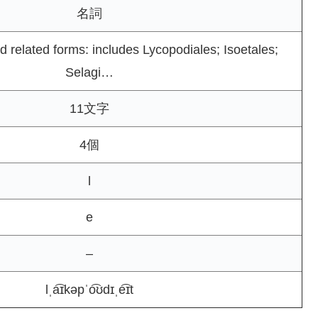
名詞
 related forms: includes Lycopodiales; Isoetales;
Selagi…
11文字
4個
l
e
–
lˌa͡ɪkəpˈo͡ʊdɪˌe͡ɪt