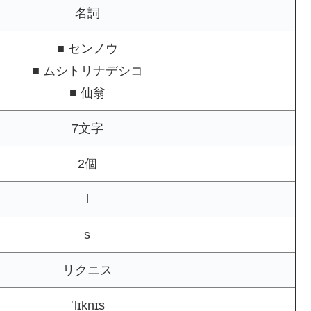
名詞
■ センノウ
■ ムシトリナデシコ
■ 仙翁
7文字
2個
l
s
リクニス
ˈlɪknɪs