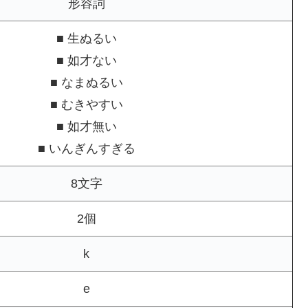
形容詞
■ 生ぬるい
■ 如才ない
■ なまぬるい
■ むきやすい
■ 如才無い
■ いんぎんすぎる
8文字
2個
k
e