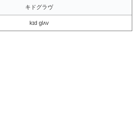
キドグラヴ
kɪd glʌv