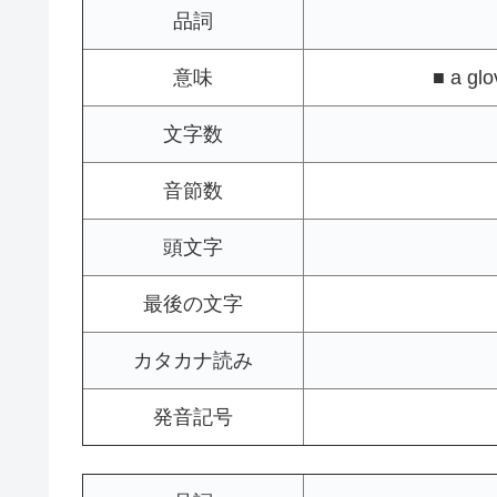
品詞
意味
■ a glo
文字数
音節数
頭文字
最後の文字
カタカナ読み
発音記号