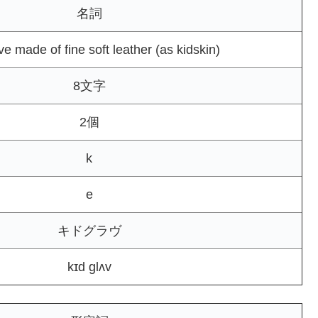
名詞
ve made of fine soft leather (as kidskin)
8文字
2個
k
e
キドグラヴ
kɪd glʌv