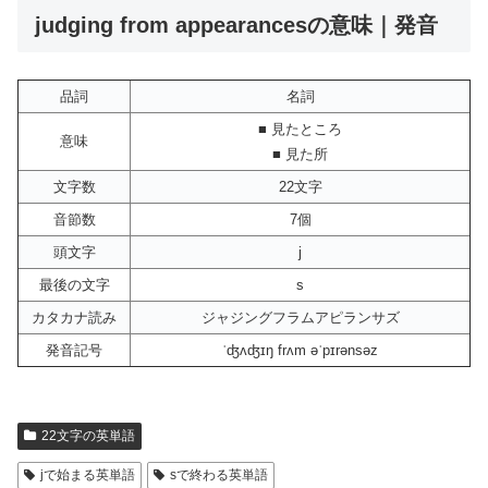
judging from appearancesの意味｜発音
品詞
名詞
■ 見たところ
意味
■ 見た所
文字数
22文字
音節数
7個
頭文字
j
最後の文字
s
カタカナ読み
ジャジングフラムアピランサズ
発音記号
ˈʤʌʤɪŋ frʌm əˈpɪrənsəz
22文字の英単語
jで始まる英単語
sで終わる英単語