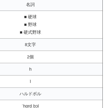
名詞
■ 硬球
■ 野球
■ 硬式野球
8文字
2個
h
l
ハルドボル
ˈhɑrdˌbɔl