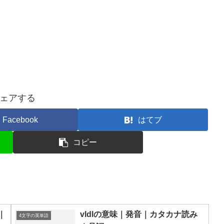
ェアする
Facebook
はてブ
コピー
｜
vldlの意味｜発音｜カタカナ読み
4文字の英単語