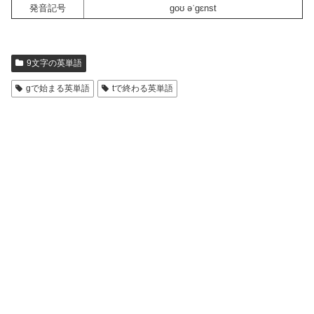
発音記号
goʊ əˈgɛnst
9文字の英単語
gで始まる英単語
tで終わる英単語