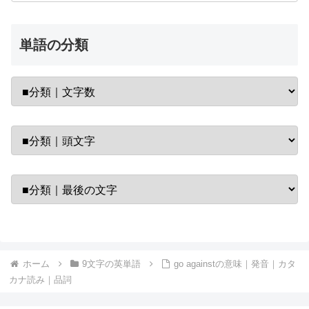
単語の分類
ホーム
9文字の英単語
go againstの意味｜発音｜カタ
カナ読み｜品詞