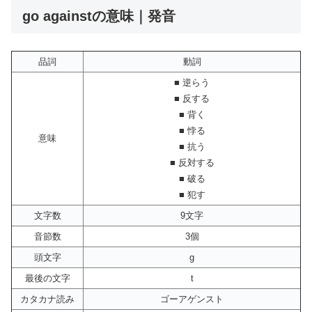
go againstの意味｜発音
品詞
動詞
■ 逆らう
■ 反する
■ 背く
■ 悖る
意味
■ 抗う
■ 反対する
■ 破る
■ 犯す
文字数
9文字
音節数
3個
頭文字
g
最後の文字
t
カタカナ読み
ゴーアゲンスト