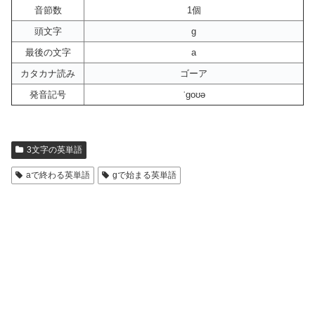
音節数
1個
頭文字
g
最後の文字
a
カタカナ読み
ゴーア
発音記号
ˈgoʊə
3文字の英単語
aで終わる英単語
gで始まる英単語