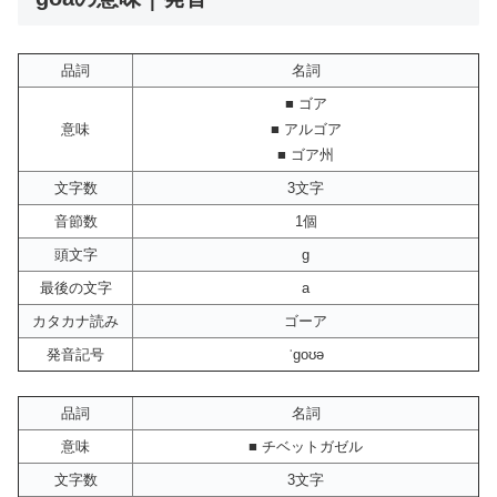
品詞
名詞
■ ゴア
意味
■ アルゴア
■ ゴア州
文字数
3文字
音節数
1個
頭文字
g
最後の文字
a
カタカナ読み
ゴーア
発音記号
ˈgoʊə
品詞
名詞
意味
■ チベットガゼル
文字数
3文字