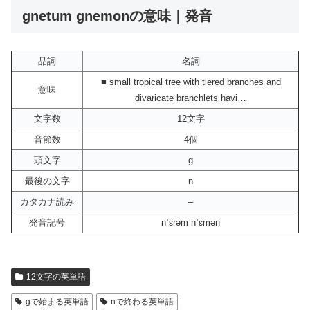
gnetum gnemonの意味｜発音
品詞
名詞
■ small tropical tree with tiered branches and
意味
divaricate branchlets havi…
文字数
12文字
音節数
4個
頭文字
g
最後の文字
n
カタカナ読み
–
発音記号
nˈɛɾəm nˈɛmən
12文字の英単語
gで始まる英単語
nで終わる英単語