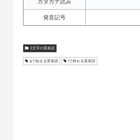
カタカナ読み
発音記号
3文字の英単語
gで始まる英単語
tで終わる英単語