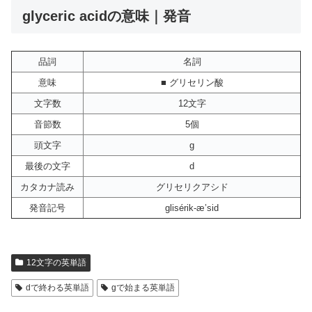
glyceric acidの意味｜発音
品詞
名詞
意味
■ グリセリン酸
文字数
12文字
音節数
5個
頭文字
g
最後の文字
d
カタカナ読み
グリセリクアシド
発音記号
glisérik-æ’sid
12文字の英単語
dで終わる英単語
gで始まる英単語