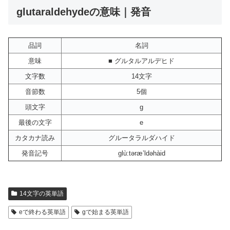
glutaraldehydeの意味｜発音
品詞
名詞
意味
■ グルタルアルデヒド
文字数
14文字
音節数
5個
頭文字
g
最後の文字
e
カタカナ読み
グルータラルダハイド
発音記号
glù:təræ’ldəhàid
14文字の英単語
eで終わる英単語
gで始まる英単語