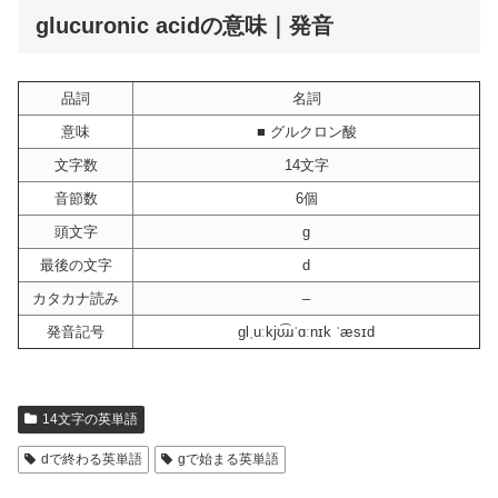
glucuronic acidの意味｜発音
品詞
名詞
意味
■ グルクロン酸
文字数
14文字
音節数
6個
頭文字
g
最後の文字
d
カタカナ読み
–
発音記号
ɡlˌuːkjʊ͡ɹɹˈɑːnɪk ˈæsɪd
14文字の英単語
dで終わる英単語
gで始まる英単語