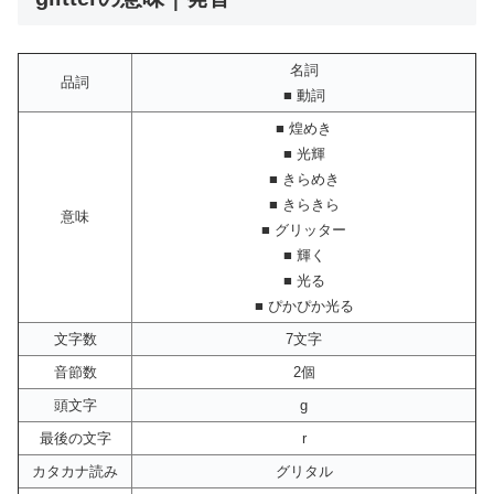
名詞
品詞
■ 動詞
■ 煌めき
■ 光輝
■ きらめき
■ きらきら
意味
■ グリッター
■ 輝く
■ 光る
■ ぴかぴか光る
文字数
7文字
音節数
2個
頭文字
g
最後の文字
r
カタカナ読み
グリタル