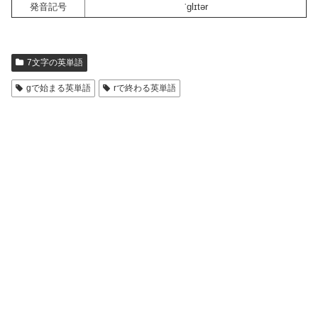
発音記号
ˈglɪtər
7文字の英単語
gで始まる英単語
rで終わる英単語