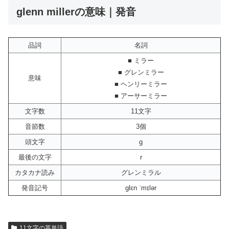
glenn millerの意味｜発音
品詞
名詞
■ ミラー
■ グレンミラー
意味
■ ヘンリーミラー
■ アーサーミラー
文字数
11文字
音節数
3個
頭文字
g
最後の文字
r
カタカナ読み
グレンミラル
発音記号
glɛn ˈmɪlər
11文字の英単語