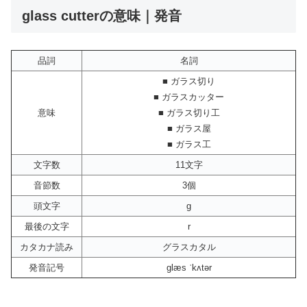
glass cutterの意味｜発音
品詞
名詞
■ ガラス切り
■ ガラスカッター
意味
■ ガラス切り工
■ ガラス屋
■ ガラス工
文字数
11文字
音節数
3個
頭文字
g
最後の文字
r
カタカナ読み
グラスカタル
発音記号
glæs ˈkʌtər