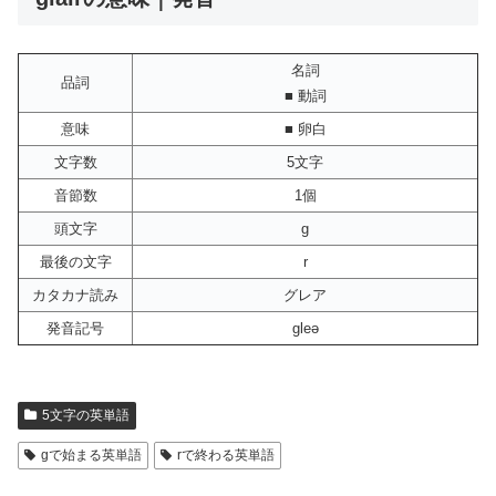
名詞
品詞
■ 動詞
意味
■ 卵白
文字数
5文字
音節数
1個
頭文字
g
最後の文字
r
カタカナ読み
グレア
発音記号
gleə
5文字の英単語
gで始まる英単語
rで終わる英単語