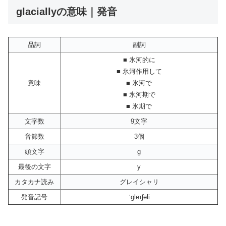
glaciallyの意味｜発音
品詞
副詞
■ 氷河的に
■ 氷河作用して
意味
■ 氷河で
■ 氷河期で
■ 氷期で
文字数
9文字
音節数
3個
頭文字
g
最後の文字
y
カタカナ読み
グレイシャリ
発音記号
ˈgleɪʃəli