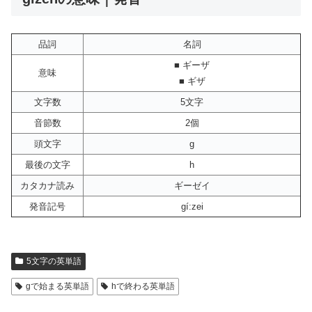
品詞
名詞
■ ギーザ
意味
■ ギザ
文字数
5文字
音節数
2個
頭文字
g
最後の文字
h
カタカナ読み
ギーゼイ
発音記号
gí:zei
5文字の英単語
gで始まる英単語
hで終わる英単語