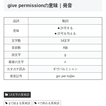
give permissionの意味｜発音
品詞
動詞
■ 許可する
意味
■ 許可を与える
文字数
14文字
音節数
4個
頭文字
g
最後の文字
n
カタカナ読み
ギヴパルミシャン
発音記号
gɪv pərˈmɪʃən
14文字の英単語
gで始まる英単語
nで終わる英単語