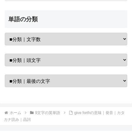
単語の分類
ホーム
9文字の英単語
give forthの意味｜発音｜カタ
カナ読み｜品詞