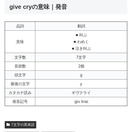
give cryの意味｜発音
品詞
動詞
■ 叫ぶ
意味
■ わめく
■ 泣き叫ぶ
文字数
7文字
音節数
2個
頭文字
g
最後の文字
y
カタカナ読み
ギヴクライ
発音記号
gɪv kraɪ
7文字の英単語