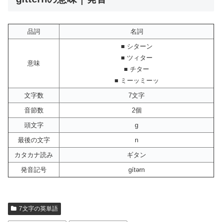
品詞
名詞
■ シターン
■ ツィター
意味
■ チター
■ ミーッミーッ
文字数
7文字
音節数
2個
頭文字
g
最後の文字
n
カタカナ読み
ギタン
発音記号
gítərn
7文字の英単語