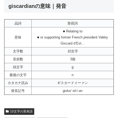
giscardianの意味｜発音
品詞
形容詞
■ Relating to
意味
■ or supporting former French president Valéry
Giscard d’Est…
文字数
10文字
音節数
3個
頭文字
g
最後の文字
n
カタカナ読み
ギスカードイーァン
発音記号
giskɑ’:rd-í:ən
10文字の英単語