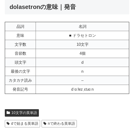
dolasetronの意味｜発音
品詞
名詞
意味
■ ドラセトロン
文字数
10文字
音節数
4個
頭文字
d
最後の文字
n
カタカナ読み
–
発音記号
dˈɑːlɐzˌɛtɹɑːn
10文字の英単語
dで始まる英単語
nで終わる英単語