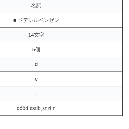
名詞
■ ドデシルベンゼン
14文字
5個
d
e
–
do͡ʊdˈɛsɪlbˌɛnziːn