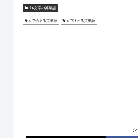
14文字の英単語
dで始まる英単語
eで終わる英単語
シ