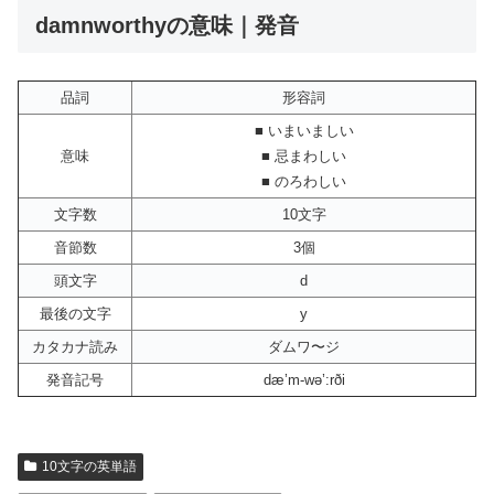
damnworthyの意味｜発音
品詞
形容詞
■ いまいましい
意味
■ 忌まわしい
■ のろわしい
文字数
10文字
音節数
3個
頭文字
d
最後の文字
y
カタカナ読み
ダムワ〜ジ
発音記号
dæ’m-wə’:rði
10文字の英単語