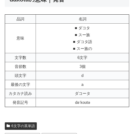
品詞
名詞
■ ダコタ
■ スー族
意味
■ ダコタ語
■ スー族の
文字数
6文字
音節数
3個
頭文字
d
最後の文字
a
カタカナ読み
ダコータ
発音記号
dəˈkoʊtə
6文字の英単語