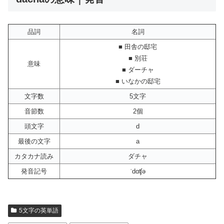
品詞
名詞
■ 田舎の邸宅
■ 別荘
意味
■ ダーチャ
■ いなかの邸宅
文字数
5文字
音節数
2個
頭文字
d
最後の文字
a
カタカナ読み
ダチャ
発音記号
ˈdɑʧə
5文字の英単語