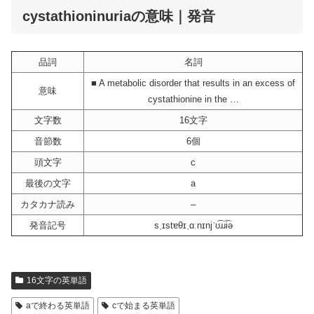
cystathioninuriaの意味｜発音
品詞
名詞
■ A metabolic disorder that results in an excess of
意味
cystathionine in the …
文字数
16文字
音節数
6個
頭文字
c
最後の文字
a
カタカナ読み
–
発音記号
sˌɪstɐθɪˌɑːnɪnjˈʊ͡ɹɹi͡ə
16文字の英単語
aで終わる英単語
cで始まる英単語