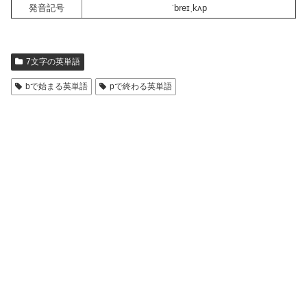
発音記号
ˈbreɪˌkʌp
7文字の英単語
bで始まる英単語
pで終わる英単語