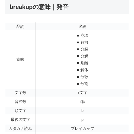
breakupの意味｜発音
品詞
名詞
■ 崩壊
■ 解散
■ 分裂
■ 分解
意味
■ 別離
■ 解体
■ 分散
■ 分割
文字数
7文字
音節数
2個
頭文字
b
最後の文字
p
カタカナ読み
ブレイカップ