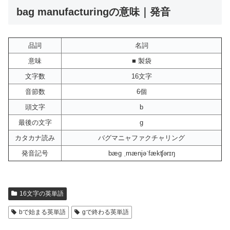
bag manufacturingの意味｜発音
品詞
名詞
意味
■ 製袋
文字数
16文字
音節数
6個
頭文字
b
最後の文字
g
カタカナ読み
バグマニャファクチャリング
発音記号
bæg ˌmænjəˈfækʧərɪŋ
16文字の英単語
bで始まる英単語
gで終わる英単語