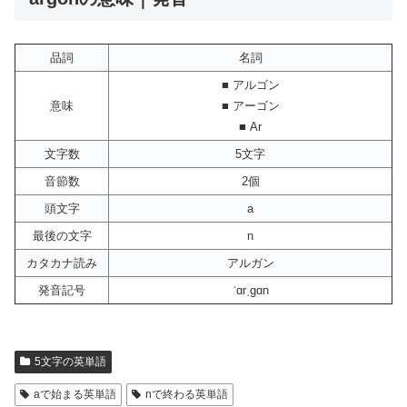
品詞
名詞
■ アルゴン
意味
■ アーゴン
■ Ar
文字数
5文字
音節数
2個
頭文字
a
最後の文字
n
カタカナ読み
アルガン
発音記号
ˈɑrˌgɑn
5文字の英単語
aで始まる英単語
nで終わる英単語