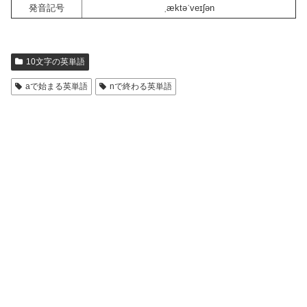
発音記号
ˌæktəˈveɪʃən
10文字の英単語
aで始まる英単語
nで終わる英単語